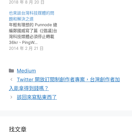
2018 年 8 月 20 日
也來談台灣科技媒體的問
題和解決之道
年輕有理想的 Punnode 總
編鄭國威寫了篇《[倡議]台
灣科技媒體必須停止轉載
36kr、PingW…
2014 年 2 月 21 日
分
Medium
類
Twitter 開放訂閱制創作者專案，台灣創作者加
入能拿得到錢嗎？
該回來寫點東西了
找文章