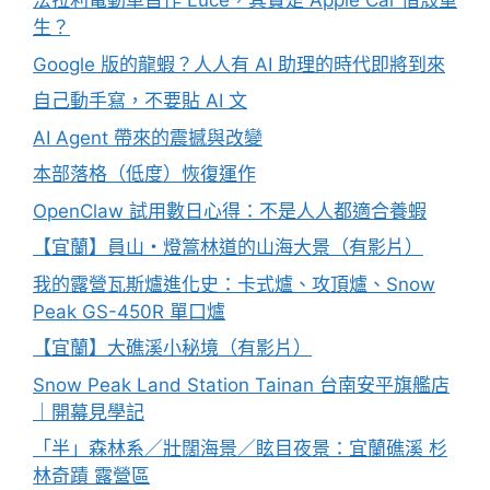
法拉利電動車首作 Luce，其實是 Apple Car 借殼重
生？
Google 版的龍蝦？人人有 AI 助理的時代即將到來
自己動手寫，不要貼 AI 文
AI Agent 帶來的震撼與改變
本部落格（低度）恢復運作
OpenClaw 試用數日心得：不是人人都適合養蝦
【宜蘭】員山・燈篙林道的山海大景（有影片）
我的露營瓦斯爐進化史：卡式爐、攻頂爐、Snow
Peak GS-450R 單口爐
【宜蘭】大礁溪小秘境（有影片）
Snow Peak Land Station Tainan 台南安平旗艦店
｜開幕見學記
「半」森林系／壯闊海景／眩目夜景：宜蘭礁溪 杉
林奇蹟 露營區