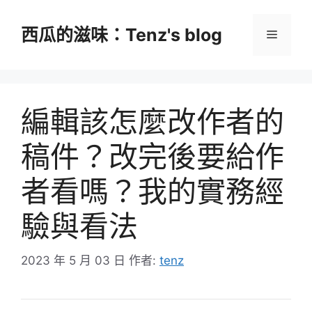
跳
至
西瓜的滋味：Tenz's blog
選
主
要
單
內
容
編輯該怎麼改作者的
稿件？改完後要給作
者看嗎？我的實務經
驗與看法
2023 年 5 月 03 日
作者:
tenz