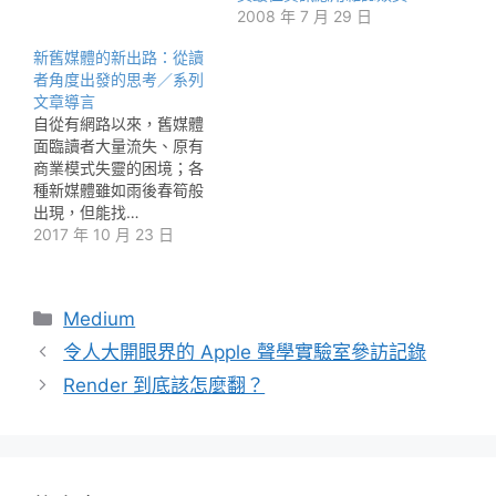
2008 年 7 月 29 日
新舊媒體的新出路：從讀
者角度出發的思考／系列
文章導言
自從有網路以來，舊媒體
面臨讀者大量流失、原有
商業模式失靈的困境；各
種新媒體雖如雨後春筍般
出現，但能找…
2017 年 10 月 23 日
分
Medium
類
令人大開眼界的 Apple 聲學實驗室參訪記錄
Render 到底該怎麼翻？