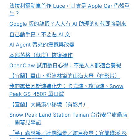
法拉利電動車首作 Luce，其實是 Apple Car 借殼重
生？
Google 版的龍蝦？人人有 AI 助理的時代即將到來
自己動手寫，不要貼 AI 文
AI Agent 帶來的震撼與改變
本部落格（低度）恢復運作
OpenClaw 試用數日心得：不是人人都適合養蝦
【宜蘭】員山・燈篙林道的山海大景（有影片）
我的露營瓦斯爐進化史：卡式爐、攻頂爐、Snow
Peak GS-450R 單口爐
【宜蘭】大礁溪小秘境（有影片）
Snow Peak Land Station Tainan 台南安平旗艦店
｜開幕見學記
「半」森林系／壯闊海景／眩目夜景：宜蘭礁溪 杉