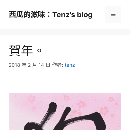
跳
至
西瓜的滋味：Tenz's blog
選
主
要
單
內
容
賀年。
2018 年 2 月 14 日
作者:
tenz