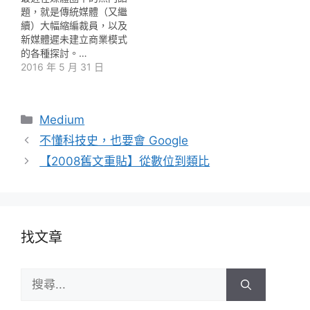
題，就是傳統媒體（又繼
續）大幅縮編裁員，以及
新媒體遲未建立商業模式
的各種探討。…
2016 年 5 月 31 日
分
Medium
類
不懂科技史，也要會 Google
【2008舊文重貼】從數位到類比
找文章
搜
尋: