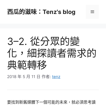
跳
至
西瓜的滋味：Tenz's blog
選
主
要
單
內
容
3–2. 從分眾的變
化，細探讀者需求的
典範轉移
2018 年 5 月 11 日
作者:
tenz
要找到新舊媒體下一個可能的未來，就必須思考讀