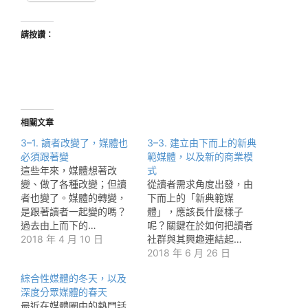
請按讚：
相關文章
3–1. 讀者改變了，媒體也
3–3. 建立由下而上的新典
必須跟著變
範媒體，以及新的商業模
這些年來，媒體想著改
式
變、做了各種改變；但讀
從讀者需求角度出發，由
者也變了。媒體的轉變，
下而上的「新典範媒
是跟著讀者一起變的嗎？
體」，應該長什麼樣子
過去由上而下的…
呢？關鍵在於如何把讀者
2018 年 4 月 10 日
社群與其興趣連結起…
2018 年 6 月 26 日
綜合性媒體的冬天，以及
深度分眾媒體的春天
最近在媒體圈中的熱門話