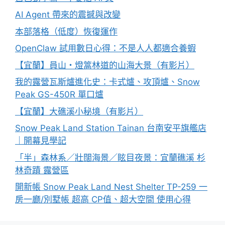
AI Agent 帶來的震撼與改變
本部落格（低度）恢復運作
OpenClaw 試用數日心得：不是人人都適合養蝦
【宜蘭】員山・燈篙林道的山海大景（有影片）
我的露營瓦斯爐進化史：卡式爐、攻頂爐、Snow
Peak GS-450R 單口爐
【宜蘭】大礁溪小秘境（有影片）
Snow Peak Land Station Tainan 台南安平旗艦店
｜開幕見學記
「半」森林系／壯闊海景／眩目夜景：宜蘭礁溪 杉
林奇蹟 露營區
開新帳 Snow Peak Land Nest Shelter TP-259 一
房一廳/別墅帳 超高 CP值、超大空間 使用心得