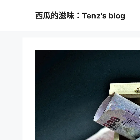
跳
至
西瓜的滋味：Tenz's blog
主
要
內
容