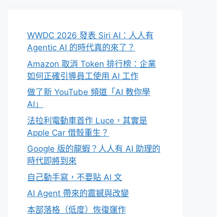
WWDC 2026 發表 Siri AI：人人有
Agentic AI 的時代真的來了？
Amazon 取消 Token 排行榜：企業
如何正確引導員工使用 AI 工作
做了新 YouTube 頻道「AI 教你學
AI」
法拉利電動車首作 Luce，其實是
Apple Car 借殼重生？
Google 版的龍蝦？人人有 AI 助理的
時代即將到來
自己動手寫，不要貼 AI 文
AI Agent 帶來的震撼與改變
本部落格（低度）恢復運作