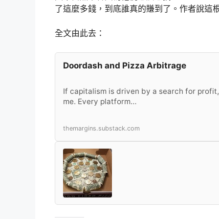
了這麼多錢，到底誰真的賺到了。作者說這
全文由此去：
Doordash and Pizza Arbitrage
If capitalism is driven by a search for profi
me. Every platform…
themargins.substack.com