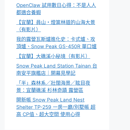
OpenClaw 試用數日心得：不是人人
都適合養蝦
【宜蘭】員山・燈篙林道的山海大景
（有影片）
我的露營瓦斯爐進化史：卡式爐、攻
頂爐、Snow Peak GS-450R 單口爐
【宜蘭】大礁溪小秘境（有影片）
Snow Peak Land Station Tainan 台
南安平旗艦店｜開幕見學記
「半」森林系／壯闊海景／眩目夜
景：宜蘭礁溪 杉林奇蹟 露營區
開新帳 Snow Peak Land Nest
Shelter TP-259 一房一廳/別墅帳 超
高 CP值、超大空間 使用心得