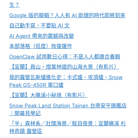
生？
Google 版的龍蝦？人人有 AI 助理的時代即將到來
自己動手寫，不要貼 AI 文
AI Agent 帶來的震撼與改變
本部落格（低度）恢復運作
OpenClaw 試用數日心得：不是人人都適合養蝦
【宜蘭】員山・燈篙林道的山海大景（有影片）
我的露營瓦斯爐進化史：卡式爐、攻頂爐、Snow
Peak GS-450R 單口爐
【宜蘭】大礁溪小秘境（有影片）
Snow Peak Land Station Tainan 台南安平旗艦店
｜開幕見學記
「半」森林系／壯闊海景／眩目夜景：宜蘭礁溪 杉
林奇蹟 露營區