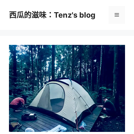
跳
至
西瓜的滋味：Tenz's blog
選
主
要
單
內
容