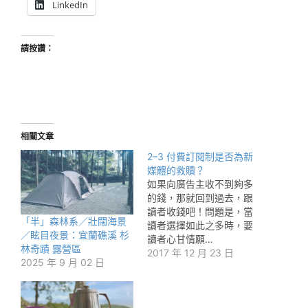
LinkedIn
請按讚：
相關文章
2–3 付費訂閱制是否為新
媒體的救贖？
如果向廣告主收不到夠多
的錢，那就回到過去，跟
讀者收錢吧！問題是，當
「半」森林系／壯闊海景
讀者選擇如此之多時，要
／眩目夜景：宜蘭礁溪 杉
讀者心甘情願…
林奇蹟 露營區
2017 年 12 月 23 日
2025 年 9 月 02 日