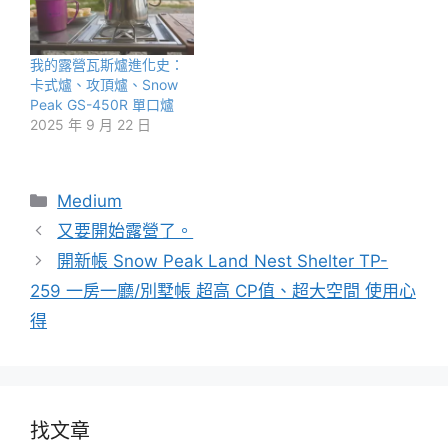
我的露營瓦斯爐進化史：
卡式爐、攻頂爐、Snow
Peak GS-450R 單口爐
2025 年 9 月 22 日
分
Medium
類
又要開始露營了。
開新帳 Snow Peak Land Nest Shelter TP-
259 一房一廳/別墅帳 超高 CP值、超大空間 使用心
得
找文章