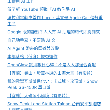
工使用 AI 工作
做了新 YouTube 頻道「AI 教你學 AI」
法拉利電動車首作 Luce，其實是 Apple Car 借殼重
生？
Google 版的龍蝦？人人有 AI 助理的時代即將到來
自己動手寫，不要貼 AI 文
AI Agent 帶來的震撼與改變
本部落格（低度）恢復運作
OpenClaw 試用數日心得：不是人人都適合養蝦
【宜蘭】員山・燈篙林道的山海大景（有影片）
我的露營瓦斯爐進化史：卡式爐、攻頂爐、Snow
Peak GS-450R 單口爐
【宜蘭】大礁溪小秘境（有影片）
Snow Peak Land Station Tainan 台南安平旗艦店