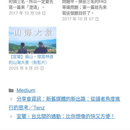
的頭三名，所以一定要先
問題中，排前三名的FAQ
寫一篇來「澄清」。
等級問題；第一篇就先來
2017 年 10 月 08 日
寫這個題目好了。
2017 年 10 月 07 日
【宜蘭】員山・燈篙林道
的山海大景（有影片）
2025 年 9 月 25 日
分
Medium
類
分享會資訊：新舊媒體的新出路：從讀者角度進
行的思考／Tenz
宜蘭、台北間的通勤：比你想像的快又方便！