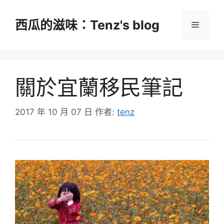
跳
至
西瓜的滋味：Tenz's blog
選
主
要
單
內
容
關於宜蘭移民筆記
2017 年 10 月 07 日
作者:
tenz