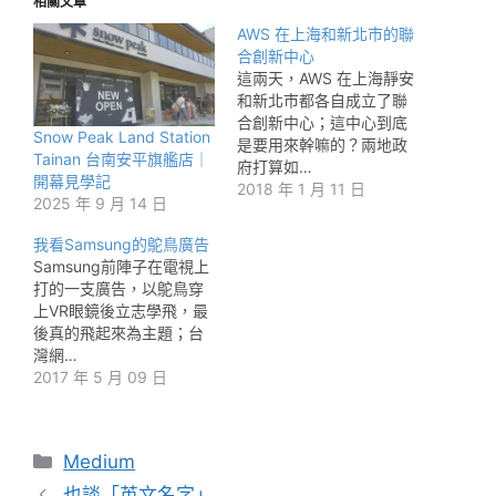
相關文章
AWS 在上海和新北市的聯
合創新中心
這兩天，AWS 在上海靜安
和新北市都各自成立了聯
合創新中心；這中心到底
Snow Peak Land Station
是要用來幹嘛的？兩地政
Tainan 台南安平旗艦店｜
府打算如…
開幕見學記
2018 年 1 月 11 日
2025 年 9 月 14 日
我看Samsung的鴕鳥廣告
Samsung前陣子在電視上
打的一支廣告，以鴕鳥穿
上VR眼鏡後立志學飛，最
後真的飛起來為主題；台
灣網…
2017 年 5 月 09 日
分
Medium
類
也談「英文名字」