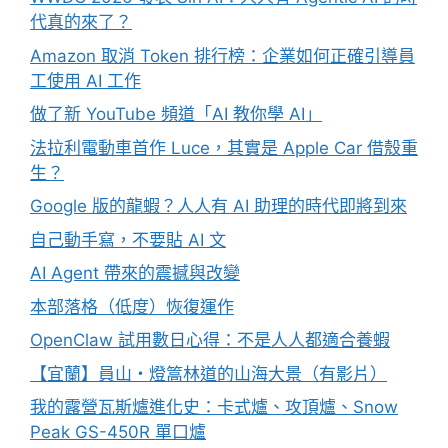
代真的來了？
Amazon 取消 Token 排行榜：企業如何正確引導員
工使用 AI 工作
做了新 YouTube 頻道「AI 教你學 AI」
法拉利電動車首作 Luce，其實是 Apple Car 借殼重
生？
Google 版的龍蝦？人人有 AI 助理的時代即將到來
自己動手寫，不要貼 AI 文
AI Agent 帶來的震撼與改變
本部落格（低度）恢復運作
OpenClaw 試用數日心得：不是人人都適合養蝦
【宜蘭】員山・燈篙林道的山海大景（有影片）
我的露營瓦斯爐進化史：卡式爐、攻頂爐、Snow
Peak GS-450R 單口爐