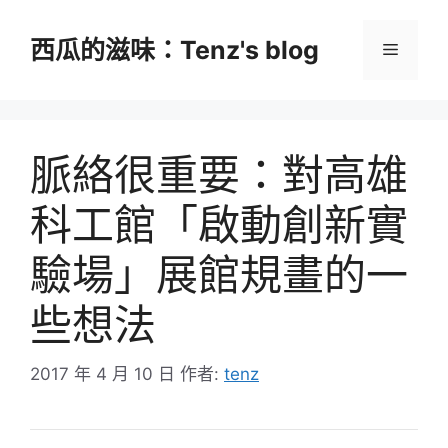
跳
至
西瓜的滋味：Tenz's blog
選
主
要
單
內
容
脈絡很重要：對高雄
科工館「啟動創新實
驗場」展館規畫的一
些想法
2017 年 4 月 10 日
作者:
tenz