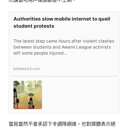
然讓當地用戶連圖都發不上網。
Authorities slow mobile internet to quell
student protests
The latest step came hours after violent clashes
between students and Awami League activists
left some people injured…
bdnews24.com
當局當然不會承認下令調降網速，也對媒體表示絕