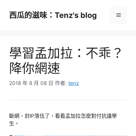
跳
至
西瓜的滋味：Tenz's blog
選
主
要
單
內
容
學習孟加拉：不乖？
降你網速
2018 年 8 月 08 日
作者:
tenz
斷網、封IP落伍了，看看孟加拉怎麼對付抗議學
生。