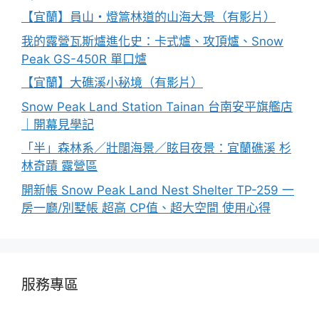
【宜蘭】員山・燈篙林道的山海大景（有影片）
我的露營瓦斯爐進化史：卡式爐、攻頂爐、Snow
Peak GS-450R 單口爐
【宜蘭】大礁溪小秘境（有影片）
Snow Peak Land Station Tainan 台南安平旗艦店
｜開幕見學記
「半」森林系／壯闊海景／眩目夜景：宜蘭礁溪 杉
林奇蹟 露營區
開新帳 Snow Peak Land Nest Shelter TP-259 一
房一廳/別墅帳 超高 CP值、超大空間 使用心得
服務專區