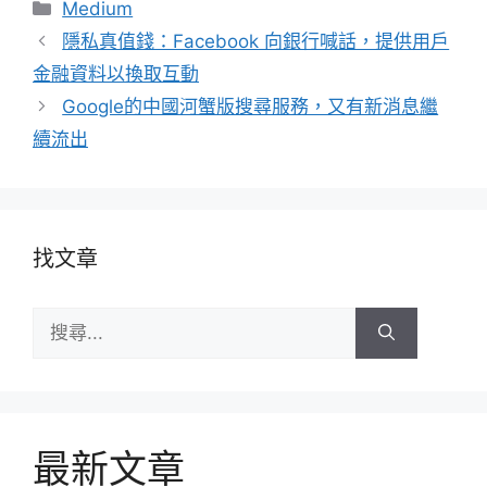
分
Medium
類
隱私真值錢：Facebook 向銀行喊話，提供用戶
金融資料以換取互動
Google的中國河蟹版搜尋服務，又有新消息繼
續流出
找文章
搜
尋:
最新文章