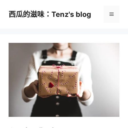
跳
至
西瓜的滋味：Tenz's blog
選
主
要
單
內
容