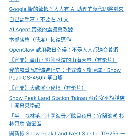
Google 版的龍蝦？人人有 AI 助理的時代即將到來
自己動手寫，不要貼 AI 文
AI Agent 帶來的震撼與改變
本部落格（低度）恢復運作
OpenClaw 試用數日心得：不是人人都適合養蝦
【宜蘭】員山・燈篙林道的山海大景（有影片）
我的露營瓦斯爐進化史：卡式爐、攻頂爐、Snow
Peak GS-450R 單口爐
【宜蘭】大礁溪小秘境（有影片）
Snow Peak Land Station Tainan 台南安平旗艦店
｜開幕見學記
「半」森林系／壯闊海景／眩目夜景：宜蘭礁溪 杉
林奇蹟 露營區
開新帳 Snow Peak Land Nest Shelter TP-259 一