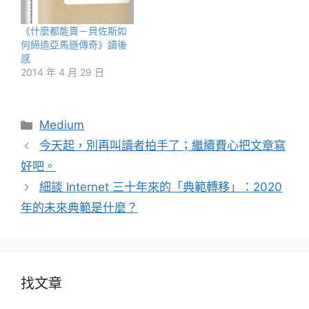
《什麼都能賣－貝佐斯如
何締造亞馬遜傳奇》讀後
感
2014 年 4 月 29 日
分
Medium
類
今天起，別再叫讀者拍手了；繼續費心把文章寫
好吧。
細談 Internet 三十年來的「典範轉移」：2020
年的未來典範是什麼？
找文章