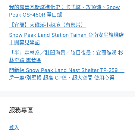
我的露營瓦斯爐進化史：卡式爐、攻頂爐、Snow
Peak GS-450R 單口爐
【宜蘭】大礁溪小秘境（有影片）
Snow Peak Land Station Tainan 台南安平旗艦店
｜開幕見學記
「半」森林系／壯闊海景／眩目夜景：宜蘭礁溪 杉
林奇蹟 露營區
開新帳 Snow Peak Land Nest Shelter TP-259 一
房一廳/別墅帳 超高 CP值、超大空間 使用心得
服務專區
登入