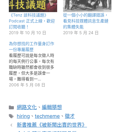
《Tenz 談科技議題》
從一個小小的翻譯錯誤，
Podcast 正式上線，歡迎
看見科技媒體訊息生產鏈
訂閱收聽！
的集體失能
2019 年 10 月 10 日
2019 年 5 月 24 日
為你想找的工作量身訂作
一份專屬履歷
看履歷可說是每次徵人時
的每天例行公事，每次有
職缺時雖然都會收到很多
履歷，但大多是誤會一
場，難得看到一…
2006 年 5 月 08 日
分
網路文化
、
編輯隨想
類
標
hiring
、
techmeme
、
徵才
籤
新書推薦《被新聞出賣的世界》