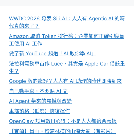
WWDC 2026 發表 Siri AI：人人有 Agentic AI 的時
代真的來了？
Amazon 取消 Token 排行榜：企業如何正確引導員
工使用 AI 工作
做了新 YouTube 頻道「AI 教你學 AI」
法拉利電動車首作 Luce，其實是 Apple Car 借殼重
生？
Google 版的龍蝦？人人有 AI 助理的時代即將到來
自己動手寫，不要貼 AI 文
AI Agent 帶來的震撼與改變
本部落格（低度）恢復運作
OpenClaw 試用數日心得：不是人人都適合養蝦
【宜蘭】員山・燈篙林道的山海大景（有影片）