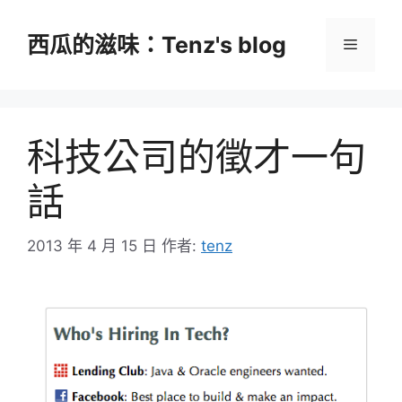
跳
至
西瓜的滋味：Tenz's blog
選
主
要
單
內
容
科技公司的徵才一句
話
2013 年 4 月 15 日
作者:
tenz