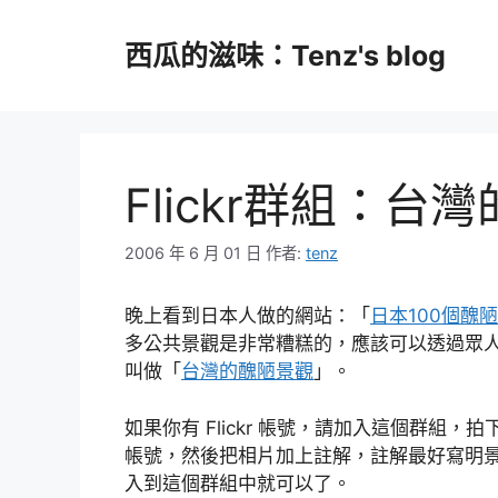
跳
至
西瓜的滋味：Tenz's blog
主
要
內
容
Flickr群組：台
2006 年 6 月 01 日
作者:
tenz
晚上看到日本人做的網站：「
日本100個醜
多公共景觀是非常糟糕的，應該可以透過眾人的力
叫做「
台灣的醜陋景觀
」。
如果你有 Flickr 帳號，請加入這個群組，
帳號，然後把相片加上註解，註解最好寫明
入到這個群組中就可以了。