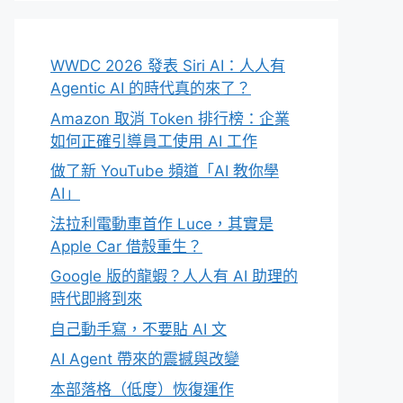
WWDC 2026 發表 Siri AI：人人有
Agentic AI 的時代真的來了？
Amazon 取消 Token 排行榜：企業
如何正確引導員工使用 AI 工作
做了新 YouTube 頻道「AI 教你學
AI」
法拉利電動車首作 Luce，其實是
Apple Car 借殼重生？
Google 版的龍蝦？人人有 AI 助理的
時代即將到來
自己動手寫，不要貼 AI 文
AI Agent 帶來的震撼與改變
本部落格（低度）恢復運作