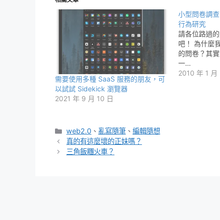
小型問卷調查
行為研究
請各位路過的
吧！ 為什麼
的問卷？其實
一…
2010 年 1 月
需要使用多種 SaaS 服務的朋友，可
以試試 Sidekick 瀏覽器
2021 年 9 月 10 日
分
web2.0
、
亂寫隨筆
、
編輯隨想
類
真的有這麼壞的正妹嗎？
三角飯糰火車？