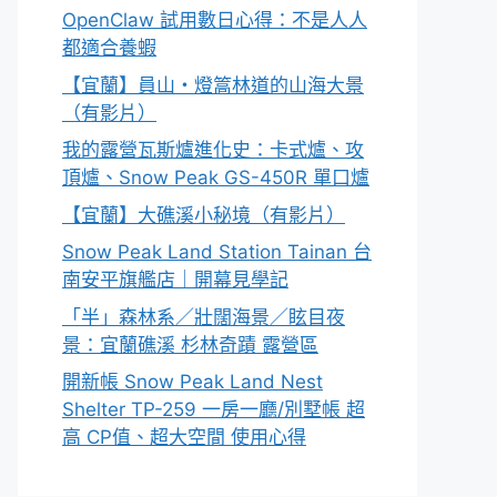
OpenClaw 試用數日心得：不是人人
都適合養蝦
【宜蘭】員山・燈篙林道的山海大景
（有影片）
我的露營瓦斯爐進化史：卡式爐、攻
頂爐、Snow Peak GS-450R 單口爐
【宜蘭】大礁溪小秘境（有影片）
Snow Peak Land Station Tainan 台
南安平旗艦店｜開幕見學記
「半」森林系／壯闊海景／眩目夜
景：宜蘭礁溪 杉林奇蹟 露營區
開新帳 Snow Peak Land Nest
Shelter TP-259 一房一廳/別墅帳 超
高 CP值、超大空間 使用心得